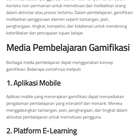
konteks non-permainan untuk memotivasi dan melibatkan orang
dalam aktivitas atau proses tertentu. Dalam pembelajaran, gamifikasi
melibatkan penggunaan elemen seperti tantangan, poin,
penghargaan, tingkat, kompetisi, dan kolaborasi untuk mendorong
keterlibatan dan pencapaian tujuan belajar.
Media Pembelajaran Gamifikasi
Berbagai media pembelajaran dapat menggunakan konsep
gamifikasi. Beberapa contohnya meliputi:
1. Aplikasi Mobile
Aplikasi mobile yang menerapkan gamifikasi dapat menyediakan
pengalaman pembelajaran yang interaktif dan menarik. Mereka
menggabungkan tantangan, poin, penghargaan, dan tingkat dalam
aktivitas pembelajaran untuk memotivasi pengguna.
2. Platform E-Learning