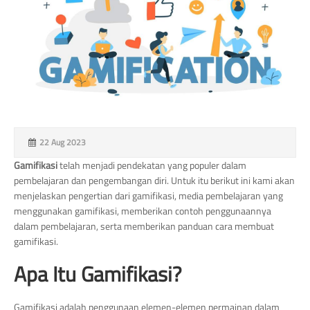
22 Aug 2023
Gamifikasi
telah menjadi pendekatan yang populer dalam
pembelajaran dan pengembangan diri. Untuk itu berikut ini kami akan
menjelaskan pengertian dari gamifikasi, media pembelajaran yang
menggunakan gamifikasi, memberikan contoh penggunaannya
dalam pembelajaran, serta memberikan panduan cara membuat
gamifikasi.
Apa Itu Gamifikasi?
Gamifikasi adalah penggunaan elemen-elemen permainan dalam